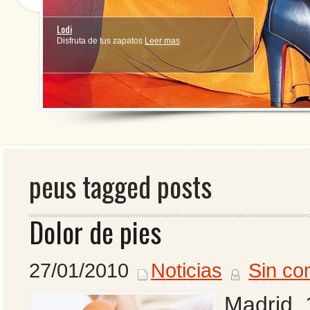
Lodi
Disfruta de tus zapatos
Leer mas
1
2
3
4
peus tagged posts
Dolor de pies
27/01/2010
Noticias
Sin co
Madrid, 