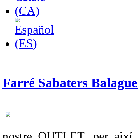
Farré Sabaters Balag
nostre OUTLET, per així d